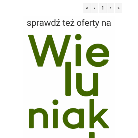
«
‹
1
›
»