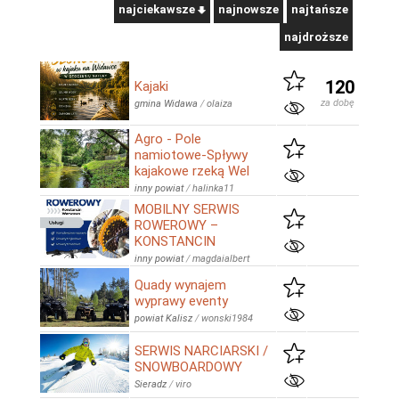
najciekawsze
najnowsze
najtańsze
najdroższe
120
Kajaki
za dobę
gmina Widawa
/
olaiza
Agro - Pole
namiotowe-Spływy
kajakowe rzeką Wel
inny powiat
/
halinka11
MOBILNY SERWIS
ROWEROWY –
KONSTANCIN
inny powiat
/
magdaialbert
Quady wynajem
wyprawy eventy
powiat Kalisz
/
wonski1984
SERWIS NARCIARSKI /
SNOWBOARDOWY
Sieradz
/
viro