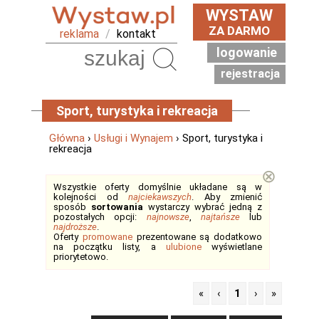
WYSTAW
ZA DARMO
reklama
/
kontakt
logowanie
Szukaj
rejestracja
Sport, turystyka i rekreacja
Główna
›
Usługi i Wynajem
› Sport, turystyka i
rekreacja
⊗
Wszystkie oferty domyślnie układane są w
kolejności od
najciekawszych
. Aby zmienić
sposób
sortowania
wystarczy wybrać jedną z
pozostałych opcji:
najnowsze
,
najtańsze
lub
najdroższe
.
Oferty
promowane
prezentowane są dodatkowo
na początku listy, a
ulubione
wyświetlane
priorytetowo.
«
‹
1
›
»