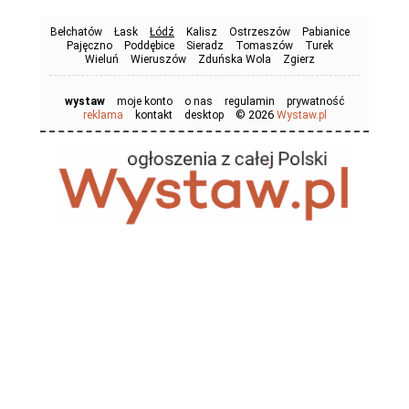
Bełchatów
Łask
Łódź
Kalisz
Ostrzeszów
Pabianice
Pajęczno
Poddębice
Sieradz
Tomaszów
Turek
Wieluń
Wieruszów
Zduńska Wola
Zgierz
wystaw
moje konto
o nas
regulamin
prywatność
© 2026
reklama
kontakt
desktop
Wystaw.pl