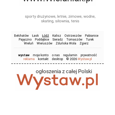
sporty drużynowe, letnie, zimowe, wodne,
skating, siłownia, tenis
Bełchatów
Łask
Łódź
Kalisz
Ostrzeszów
Pabianice
Pajęczno
Poddębice
Sieradz
Tomaszów
Turek
Wieluń
Wieruszów
Zduńska Wola
Zgierz
wystaw
moje konto
o nas
regulamin
prywatność
© 2026
reklama
kontakt
desktop
Wystaw.pl