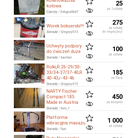
Równoważnia
25
kołowa
za 1sztukę
Czechy
/
fotografik47
275
Worek bokserski!!!
za sztukę
do negocjacji
Sieradz
/
Gregory515
Uchwyty podpory
100
do ćwiczeń duże
za sztukę
Sieradz
/
bachan
Rolki,R 26-29/30-
185
33/34-37/37-40,R
40-43,r-43-46
za Para
Sieradz
/
Gregory515
NARTY Fischer
450
Compact 185
Made in Austria
za komplet
Sieradz
/
tom_1
Platforma
1 000
wibracyjna masażu
za sztukę
Sieradz
/
fazi