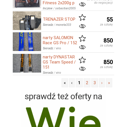
Fitness 2x200g p
do negocjacji
Inczew
/
sebastian2005
55
TRENAZER STOP
za sztukę
Sieradz
/
moneta333
narty SALOMON
850
Race GS Pro / 152
za sztukę
Sieradz
/
viro
narty DYNASTAR
850
GS Team Speed /
151
za sztukę
Sieradz
/
viro
«
‹
1
2
3
›
»