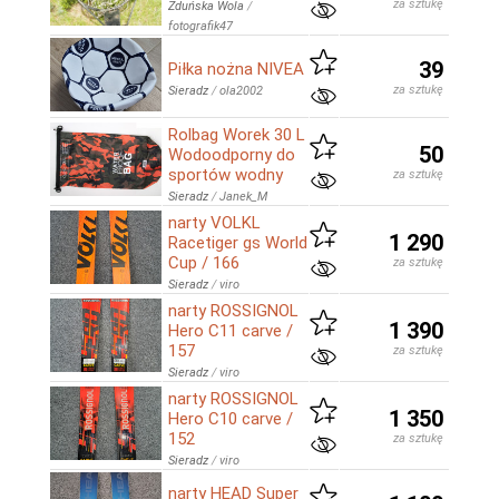
za sztukę
Zduńska Wola
/
fotografik47
39
Piłka nożna NIVEA
za sztukę
Sieradz
/
ola2002
Rolbag Worek 30 L
50
Wodoodporny do
sportów wodny
za sztukę
Sieradz
/
Janek_M
narty VOLKL
1 290
Racetiger gs World
Cup / 166
za sztukę
Sieradz
/
viro
narty ROSSIGNOL
1 390
Hero C11 carve /
157
za sztukę
Sieradz
/
viro
narty ROSSIGNOL
1 350
Hero C10 carve /
152
za sztukę
Sieradz
/
viro
narty HEAD Super