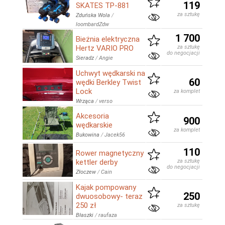
119
SKATES TP-881
za sztukę
Zduńska Wola
/
loombardZdw
1 700
Bieżnia elektryczna
Hertz VARIO PRO
za sztukę
do negocjacji
Sieradz
/
Angie
Uchwyt wędkarski na
60
wędki Berkley Twist
Lock
za komplet
Wrząca
/
verso
Akcesoria
900
wędkarskie
za komplet
Bukowina
/
Jacek56
110
Rower magnetyczny
kettler derby
za sztukę
do negocjacji
Złoczew
/
Cain
Kajak pompowany
250
dwuosobowy- teraz
250 zł
za sztukę
Błaszki
/
raufaza