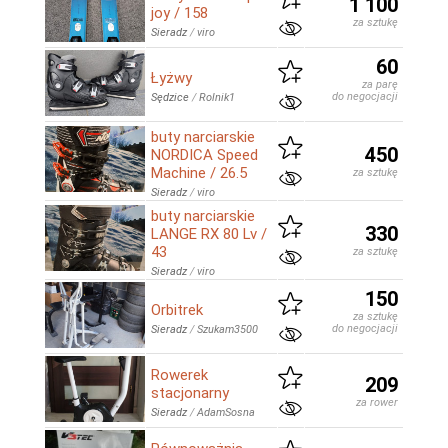
1 100
joy / 158
za sztukę
Sieradz
/
viro
60
Łyżwy
za parę
do negocjacji
Sędzice
/
Rolnik1
buty narciarskie
450
NORDICA Speed
Machine / 26.5
za sztukę
Sieradz
/
viro
buty narciarskie
330
LANGE RX 80 Lv /
43
za sztukę
Sieradz
/
viro
150
Orbitrek
za sztukę
do negocjacji
Sieradz
/
Szukam3500
Rowerek
209
stacjonarny
za rower
Sieradz
/
AdamSosna