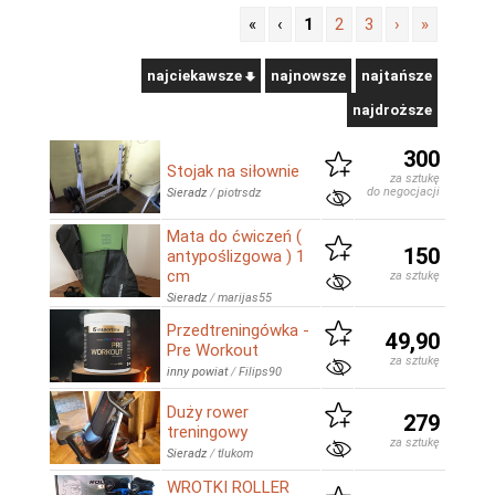
«
‹
1
2
3
›
»
najciekawsze
najnowsze
najtańsze
najdroższe
300
Stojak na siłownie
za sztukę
do negocjacji
Sieradz
/
piotrsdz
Mata do ćwiczeń (
150
antypoślizgowa ) 1
cm
za sztukę
Sieradz
/
marijas55
Przedtreningówka -
49,90
Pre Workout
za sztukę
inny powiat
/
Filips90
Duży rower
279
treningowy
za sztukę
Sieradz
/
tlukom
WROTKI ROLLER