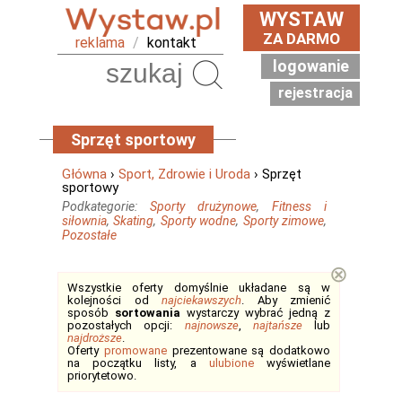
WYSTAW
ZA DARMO
reklama
/
kontakt
logowanie
Szukaj
rejestracja
Sprzęt sportowy
Główna
›
Sport, Zdrowie i Uroda
› Sprzęt
sportowy
Podkategorie:
Sporty drużynowe
,
Fitness i
siłownia
,
Skating
,
Sporty wodne
,
Sporty zimowe
,
Pozostałe
⊗
Wszystkie oferty domyślnie układane są w
kolejności od
najciekawszych
. Aby zmienić
sposób
sortowania
wystarczy wybrać jedną z
pozostałych opcji:
najnowsze
,
najtańsze
lub
najdroższe
.
Oferty
promowane
prezentowane są dodatkowo
na początku listy, a
ulubione
wyświetlane
priorytetowo.