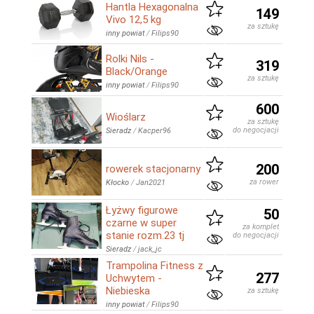
Hantla Hexagonalna
149
Vivo 12,5 kg
za sztukę
inny powiat
/
Filips90
Rolki Nils -
319
Black/Orange
za sztukę
inny powiat
/
Filips90
600
Wioślarz
za sztukę
do negocjacji
Sieradz
/
Kacper96
200
rowerek stacjonarny
za rower
Kłocko
/
Jan2021
Łyżwy figurowe
50
czarne w super
za komplet
stanie rozm.23 tj
do negocjacji
Sieradz
/
jack_jc
Trampolina Fitness z
277
Uchwytem -
Niebieska
za sztukę
inny powiat
/
Filips90