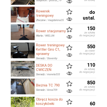
za sztukę
Godynice
/
piotrus_79
Rowerek
do
treningowy
ustal.
Złoczew
/
magdalena35
150
Rower stacjonarny
za sztukę
do negocjacji
Warta
/
WIELUN
Rower treningowy
550
Kettler Giro C1,
za rower
sprawny
do negocjacji
Sieradz
/
Slaventiy
110
DESKA DO
CWICZEŃ
za sztukę
do negocjacji
Sieradz
/
moneta333
850
Bieżnia TC 790
za sztukę
do negocjacji
Sieradz
/
Anna709
Obręcz kosza do
60
koszykówki