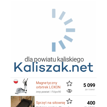
Magnetyczny
5 099
orbitrek LOXON
za rower
inny powiat
/
Filips90
400
Sprzęt na siłownię