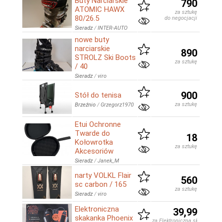
Buty Narciarskie
790
ATOMIC HAWX
za sztukę
80/26.5
do negocjacji
Sieradz
/
INTER-AUTO
nowe buty
narciarskie
890
STROLZ Ski Boots
za sztukę
/ 40
Sieradz
/
viro
900
Stół do tenisa
za sztukę
Brzeźnio
/
Grzegorz1970
Etui Ochronne
Twarde do
18
Kołowrotka
za sztukę
Akcesoriów
Sieradz
/
Janek_M
narty VOLKL Flair
560
sc carbon / 165
za sztukę
Sieradz
/
viro
Elektroniczna
39,99
skakanka Phoenix
za Elektroniczną skakankę z