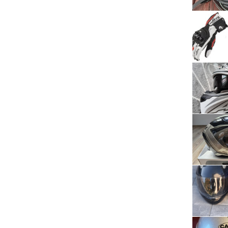
Serwis RTV, AGD, elektronika i inne
Sport, turystyka i rekreacja
Sprzątanie i oczyszczanie
Tekstylia, kosmetyka i fryzjerstwo
Ubezpieczenia
Zdrowie i medycyna
Zwierzęta, rolnictwo i środowisko
Pozostałe