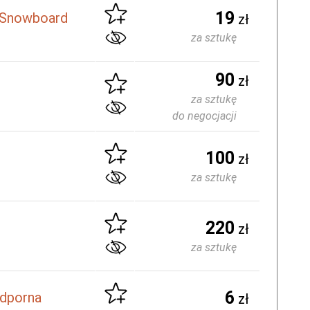
19
r Snowboard
zł
za sztukę
90
zł
za sztukę
do negocjacji
100
zł
za sztukę
220
zł
za sztukę
6
odporna
zł