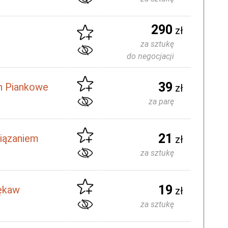
290
zł
za sztukę
do negocjacji
39
n Piankowe
zł
za parę
21
wiązaniem
zł
za sztukę
19
Rękaw
zł
za sztukę