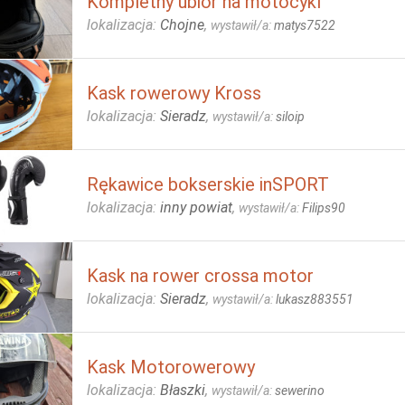
Kompletny ubiór na motocykl
lokalizacja:
Chojne
,
wystawił/a:
matys7522
Kask rowerowy Kross
lokalizacja:
Sieradz
,
wystawił/a:
siloip
Rękawice bokserskie inSPORT
lokalizacja:
inny powiat
,
wystawił/a:
Filips90
Kask na rower crossa motor
lokalizacja:
Sieradz
,
wystawił/a:
lukasz883551
Kask Motorowerowy
lokalizacja:
Błaszki
,
wystawił/a:
sewerino