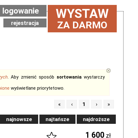
logowanie
WYSTAW
ZA DARMO
rejestracja
⊗
zych
. Aby zmienić sposób
sortowania
wystarczy
bione
wyświetlane priorytetowo.
«
‹
1
›
»
najnowsze
najtańsze
najdroższe
1 600
zł