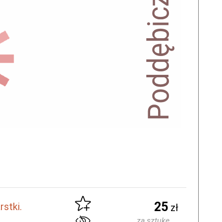
25
stki.
zł
za sztukę