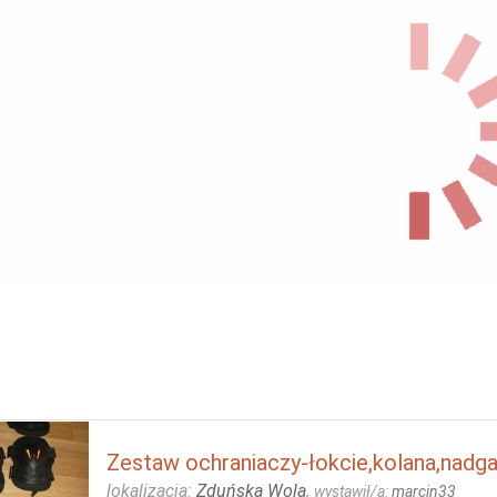
Zestaw ochraniaczy-łokcie,kolana,nadgar
lokalizacja:
Zduńska Wola
,
wystawił/a:
marcin33