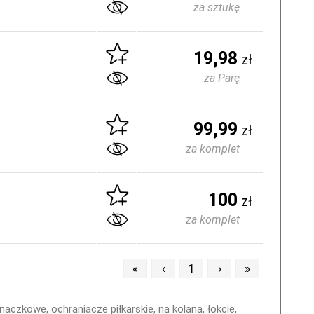
za sztukę
19,98
zł
za Parę
99,99
zł
za komplet
100
zł
za komplet
«
‹
1
›
»
czkowe, ochraniacze piłkarskie, na kolana, łokcie,