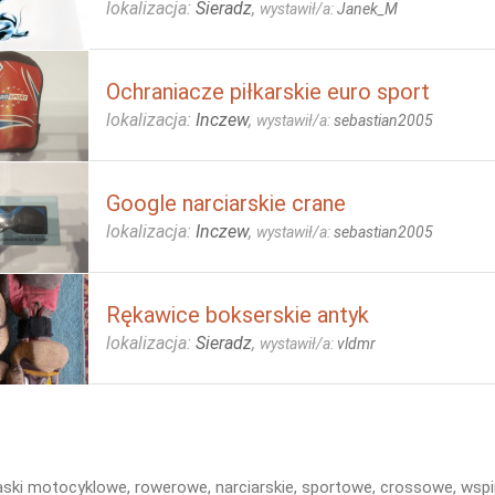
lokalizacja:
Sieradz
,
wystawił/a:
Janek_M
Ochraniacze piłkarskie euro sport
lokalizacja:
Inczew
,
wystawił/a:
sebastian2005
Google narciarskie crane
lokalizacja:
Inczew
,
wystawił/a:
sebastian2005
Rękawice bokserskie antyk
lokalizacja:
Sieradz
,
wystawił/a:
vldmr
aski motocyklowe, rowerowe, narciarskie, sportowe, crossowe, wspina