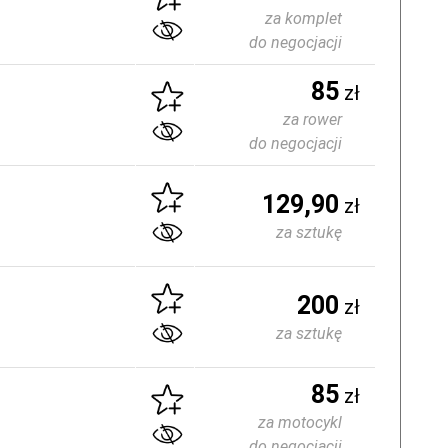
za komplet
do negocjacji
85
zł
za rower
do negocjacji
129,90
zł
za sztukę
200
zł
za sztukę
85
zł
za motocykl
do negocjacji