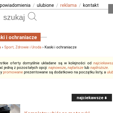
powiadomienia
/
ulubione
/
reklama
/
kontakt
Szukaj
ki i ochraniacze
a
›
Sport, Zdrowie i Uroda
› Kaski i ochraniacze
stkie oferty domyślnie układane są w kolejności od
najciekaws
ć jedną z pozostałych opcji:
najnowsze
,
najtańsze
lub
najdroższe
.
ty
promowane
prezentowane są dodatkowo na początku listy, a
ulu
najciekawsze