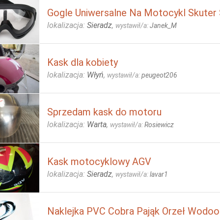
Gogle Uniwersalne Na Motocykl Skute
lokalizacja:
Sieradz
,
wystawił/a:
Janek_M
Kask dla kobiety
lokalizacja:
Włyń
,
wystawił/a:
peugeot206
Sprzedam kask do motoru
lokalizacja:
Warta
,
wystawił/a:
Rosiewicz
Kask motocyklowy AGV
lokalizacja:
Sieradz
,
wystawił/a:
lavar1
Naklejka PVC Cobra Pająk Orzeł Wodo