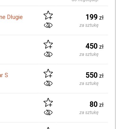
199
ne Długie
zł
za sztukę
450
zł
za sztukę
550
r S
zł
za sztukę
80
zł
za sztukę