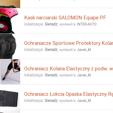
Kask narciarski SALOMON Equipe PF
lokalizacja:
Sieradz
,
wystawił/a:
INTER-AUTO
Ochraniacze Sportowe Protektory Kola
lokalizacja:
Sieradz
,
wystawił/a:
Janek_M
Ochraniacz Kolana Elastyczny z podw. 
lokalizacja:
Sieradz
,
wystawił/a:
Janek_M
Ochraniacz Łokcia Opaska Elastyczny 
lokalizacja:
Sieradz
,
wystawił/a:
Janek_M