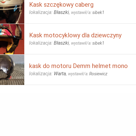
Kask szczękowy caberg
lokalizacja:
Błaszki
,
wystawił/a:
sibek1
Kask motocyklowy dla dziewczyny
lokalizacja:
Błaszki
,
wystawił/a:
sibek1
kask do motoru Demm helmet mono
lokalizacja:
Warta
,
wystawił/a:
Rosiewicz