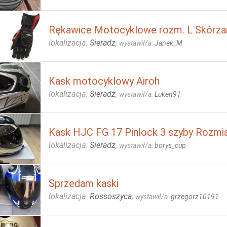
Rękawice Motocyklowe rozm. L Skórza
lokalizacja:
Sieradz
,
wystawił/a:
Janek_M
Kask motocyklowy Airoh
lokalizacja:
Sieradz
,
wystawił/a:
Luken91
Kask HJC FG 17 Pinlock 3 szyby Rozmia
lokalizacja:
Sieradz
,
wystawił/a:
borys_cup
Sprzedam kaski
lokalizacja:
Rossoszyca
,
wystawił/a:
grzegorz10191