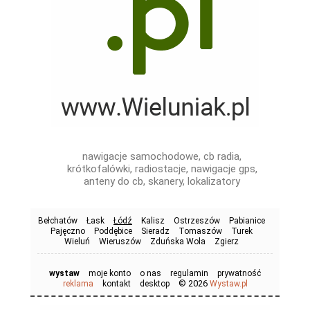
nawigacje samochodowe, cb radia,
krótkofalówki, radiostacje, nawigacje gps,
anteny do cb, skanery, lokalizatory
Bełchatów
Łask
Łódź
Kalisz
Ostrzeszów
Pabianice
Pajęczno
Poddębice
Sieradz
Tomaszów
Turek
Wieluń
Wieruszów
Zduńska Wola
Zgierz
wystaw
moje konto
o nas
regulamin
prywatność
© 2026
reklama
kontakt
desktop
Wystaw.pl