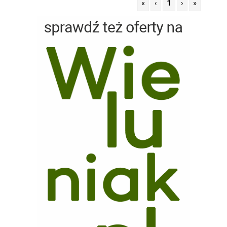
«
‹
1
›
»