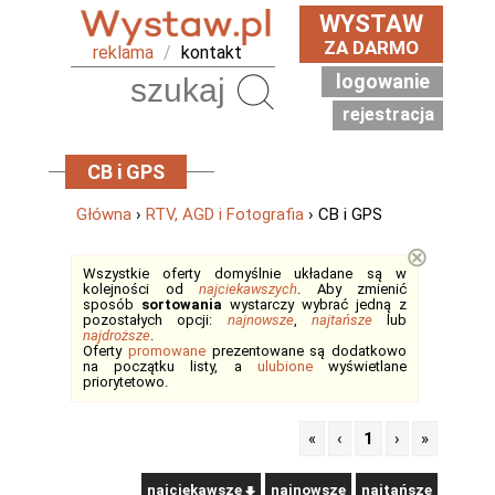
WYSTAW
ZA DARMO
reklama
/
kontakt
logowanie
Szukaj
rejestracja
CB i GPS
Główna
›
RTV, AGD i Fotografia
› CB i GPS
⊗
Wszystkie oferty domyślnie układane są w
kolejności od
najciekawszych
. Aby zmienić
sposób
sortowania
wystarczy wybrać jedną z
pozostałych opcji:
najnowsze
,
najtańsze
lub
najdroższe
.
Oferty
promowane
prezentowane są dodatkowo
na początku listy, a
ulubione
wyświetlane
priorytetowo.
«
‹
1
›
»
najciekawsze
najnowsze
najtańsze