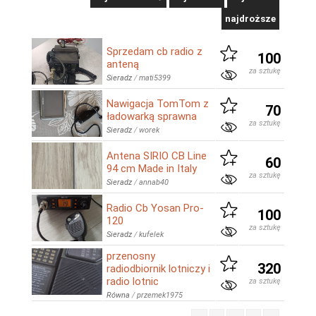
najdroższe
Sprzedam cb radio z
100
anteną
za sztukę
Sieradz
/
mati5399
Nawigacja TomTom z
70
ładowarką sprawna
za sztukę
Sieradz
/
worek
Antena SIRIO CB Line
60
94 cm Made in Italy
za sztukę
Sieradz
/
annab40
Radio Cb Yosan Pro-
100
120
za sztukę
Sieradz
/
kufelek
przenosny
320
radiodbiornik lotniczy i
radio lotnic
za sztukę
Równa
/
przemek1975