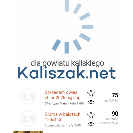
Sprzedam owies
75
zbiór 2026 big bag
za 100 kg
Charłupia Mała
/
kuba1989
90
Słoma w balotach
120x160
za sztukę
do negocjacji
Łubna-Jakusy
/
rafal4891