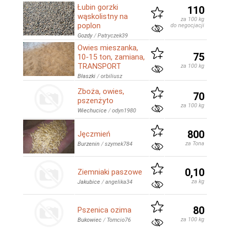
Łubin gorzki
110
wąskolistny na
za 100 kg
poplon
do negocjacji
Gozdy
/
Patryczek39
Owies mieszanka,
75
10-15 ton, zamiana,
TRANSPORT
za 100 kg
Błaszki
/
orbiliusz
Zboża, owies,
70
pszenżyto
za 100 kg
Wiechucice
/
odyn1980
800
Jęczmień
za Tona
Burzenin
/
szymek784
0,10
Ziemniaki paszowe
za kg
Jakubice
/
angelika34
80
Pszenica ozima
za 100 kg
Bukowiec
/
Tomcio76