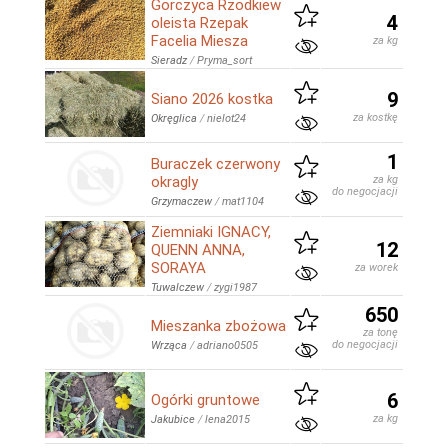
Gorczyca Rzodkiew
4
oleista Rzepak
Facelia Miesza
za kg
Sieradz
/
Pryma_sort
9
Siano 2026 kostka
za kostkę
Okręglica
/
nielot24
1
Buraczek czerwony
okragly
za kg
do negocjacji
Grzymaczew
/
mat1104
Ziemniaki IGNACY,
12
QUENN ANNA,
SORAYA
za worek
Tuwalczew
/
zygi1987
650
Mieszanka zbożowa
za tonę
do negocjacji
Wrząca
/
adriano0505
6
Ogórki gruntowe
za kg
Jakubice
/
lena2015