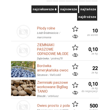
najciekawsze
najnowsze
najtańsze
najdroższe
Płody rolne
10
Łódź-Śródmieście
/
za worek
marcimonia
ZIEMNIAKI
0,10
PASZOWE
ODPADOWE MŁODE
za kg
Dąbrówka
/
piotreq78
Borówka
22
amerykańska owoc
za kg
Szczesie
/
Rafcio60
Ziemniaki paszowe
0,10
workowane BigBag
za kg
TANIO
do negocjacji
Błaszki
/
orbiliusz
500
Owies prosto z pola