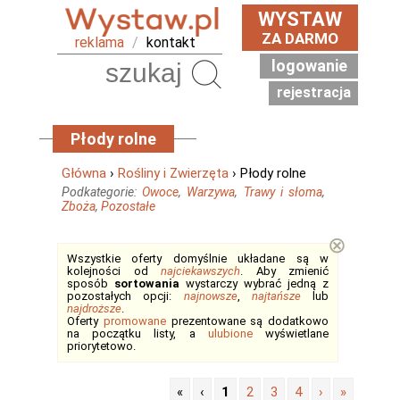
WYSTAW
ZA DARMO
reklama
/
kontakt
logowanie
Szukaj
rejestracja
Płody rolne
Główna
›
Rośliny i Zwierzęta
› Płody rolne
Podkategorie:
Owoce
,
Warzywa
,
Trawy i słoma
,
Zboża
,
Pozostałe
⊗
Wszystkie oferty domyślnie układane są w
kolejności od
najciekawszych
. Aby zmienić
sposób
sortowania
wystarczy wybrać jedną z
pozostałych opcji:
najnowsze
,
najtańsze
lub
najdroższe
.
Oferty
promowane
prezentowane są dodatkowo
na początku listy, a
ulubione
wyświetlane
priorytetowo.
«
‹
1
2
3
4
›
»