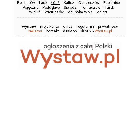
Bełchatów
Łask
Łódź
Kalisz
Ostrzeszów
Pabianice
Pajęczno
Poddębice
Sieradz
Tomaszów
Turek
Wieluń
Wieruszów
Zduńska Wola
Zgierz
wystaw
moje konto
o nas
regulamin
prywatność
© 2026
reklama
kontakt
desktop
Wystaw.pl