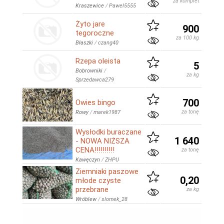
za komplet
Kraszewice
/
Pawel5555
Żyto jare
900
tegoroczne
za 100 kg
Błaszki
/
czang40
Rzepa oleista
5
Bobrowniki
/
za kg
Sprzedawca279
700
Owies bingo
za tonę
Rowy
/
marek1987
Wysłodki buraczane
1 640
- NOWA NIŻSZA
CENA!!!!!!!!!!
za tonę
Kawęczyn
/
ZHPU
Ziemniaki paszowe
0,20
młode czyste
przebrane
za kg
Wróblew
/
slomek_28