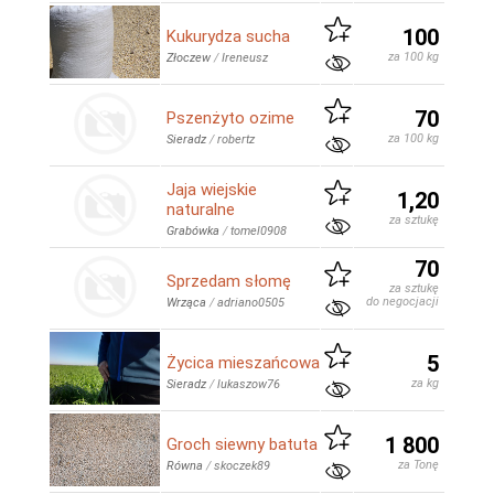
100
Kukurydza sucha
za 100 kg
Złoczew
/
Ireneusz
70
Pszenżyto ozime
za 100 kg
Sieradz
/
robertz
Jaja wiejskie
1,20
naturalne
za sztukę
Grabówka
/
tomel0908
70
Sprzedam słomę
za sztukę
do negocjacji
Wrząca
/
adriano0505
5
Życica mieszańcowa
za kg
Sieradz
/
lukaszow76
1 800
Groch siewny batuta
za Tonę
Równa
/
skoczek89