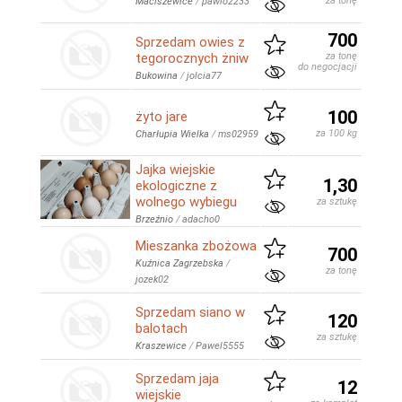
za tonę
Maciszewice
/
pawlo2233
700
Sprzedam owies z
tegorocznych żniw
za tonę
do negocjacji
Bukowina
/
jolcia77
100
żyto jare
za 100 kg
Charłupia Wielka
/
ms02959
Jajka wiejskie
1,30
ekologiczne z
wolnego wybiegu
za sztukę
Brzeźnio
/
adacho0
Mieszanka zbożowa
700
Kuźnica Zagrzebska
/
za tonę
jozek02
Sprzedam siano w
120
balotach
za sztukę
Kraszewice
/
Pawel5555
Sprzedam jaja
12
wiejskie