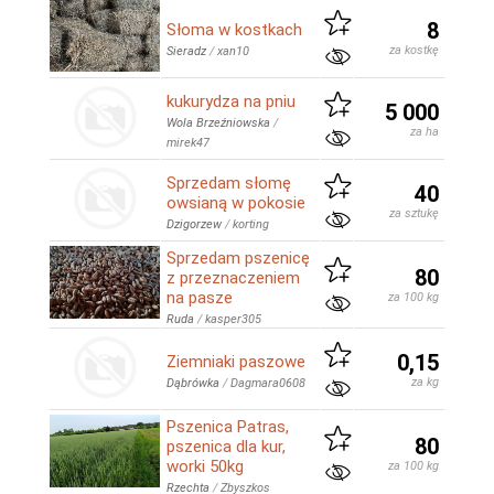
8
Słoma w kostkach
za kostkę
Sieradz
/
xan10
kukurydza na pniu
5 000
Wola Brzeźniowska
/
za ha
mirek47
Sprzedam słomę
40
owsianą w pokosie
za sztukę
Dzigorzew
/
korting
Sprzedam pszenicę
80
z przeznaczeniem
na pasze
za 100 kg
Ruda
/
kasper305
0,15
Ziemniaki paszowe
za kg
Dąbrówka
/
Dagmara0608
Pszenica Patras,
80
pszenica dla kur,
worki 50kg
za 100 kg
Rzechta
/
Zbyszkos