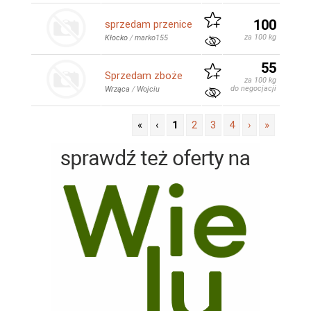
100
sprzedam przenice
za 100 kg
Kłocko
/
marko155
55
Sprzedam zboże
za 100 kg
do negocjacji
Wrząca
/
Wojciu
«
‹
1
2
3
4
›
»