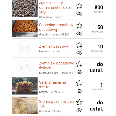
Jęczmień jary
800
odmiana Ella. Zbiór
2026
za tonę
Głaniszew
/
misza
Sprzedam marchew
50
odpadową
za Paleta
Grzybki
/
mateusz092001
10
Ziemiak paszowy
za 100 kg
Niedoń
/
marpul
Ziemniaki odpadowe
do
świeże
ustal.
Charłupia Mała
/
kuba1989
Seler z nacią na
1
sztuki
za sztukę
Grzybki
/
karol_5211
Słoma pszenna, bele
do
120
ustal.
Oraczew
/
ehadry