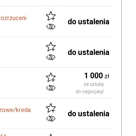
rozrzuceni
do ustalenia
do ustalenia
1 000
zł
za sztukę
do negocjacji
zowe/kreda
do ustalenia