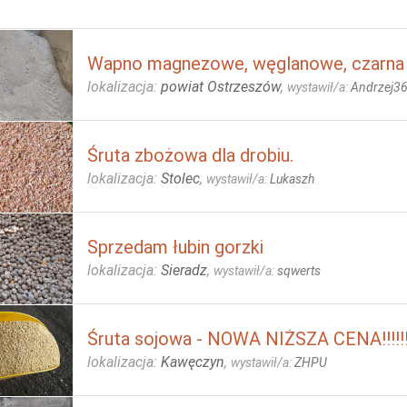
Wapno magnezowe, węglanowe, czarna 
lokalizacja:
powiat Ostrzeszów
,
wystawił/a:
Andrzej3
Śruta zbożowa dla drobiu.
lokalizacja:
Stolec
,
wystawił/a:
Lukaszh
Sprzedam łubin gorzki
lokalizacja:
Sieradz
,
wystawił/a:
sqwerts
Śruta sojowa - NOWA NIŻSZA CENA!!!!!!!!!
lokalizacja:
Kawęczyn
,
wystawił/a:
ZHPU