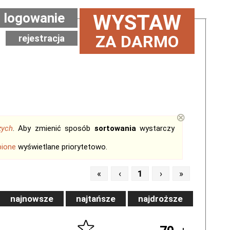
logowanie
WYSTAW
ZA DARMO
rejestracja
⊗
zych
. Aby zmienić sposób
sortowania
wystarczy
bione
wyświetlane priorytetowo.
«
‹
1
›
»
najnowsze
najtańsze
najdroższe