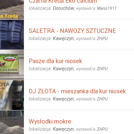
Czarna Kreda Eko calcium
lokalizacja:
Doruchów
,
wystawił/a:
Mario1911
SALETRA - NAWOZY SZTUCZNE
lokalizacja:
Kawęczyn
,
wystawił/a:
ZHPU
Pasze dla kur niosek
lokalizacja:
Kawęczyn
,
wystawił/a:
ZHPU
DJ ZŁOTA - mieszanka dla kur niosek
lokalizacja:
Kawęczyn
,
wystawił/a:
ZHPU
Wysłodki mokre
lokalizacja:
Kawęczyn
,
wystawił/a:
ZHPU