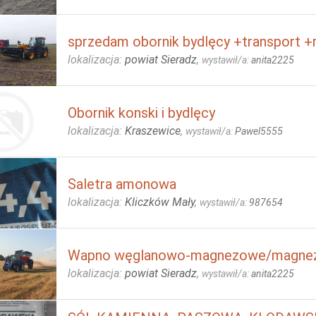
sprzedam obornik bydlęcy +transport +
lokalizacja:
powiat Sieradz
,
wystawił/a:
anita2225
Obornik konski i bydlęcy
lokalizacja:
Kraszewice
,
wystawił/a:
Pawel5555
Saletra amonowa
lokalizacja:
Kliczków Mały
,
wystawił/a:
987654
Wapno węglanowo-magnezowe/magne
lokalizacja:
powiat Sieradz
,
wystawił/a:
anita2225