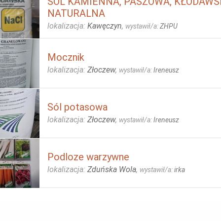
SÓL KAMIENNA, PASZOWA, KŁODAWS
NATURALNA
lokalizacja:
Kawęczyn
,
wystawił/a:
ZHPU
Mocznik
lokalizacja:
Złoczew
,
wystawił/a:
Ireneusz
Sól potasowa
lokalizacja:
Złoczew
,
wystawił/a:
Ireneusz
Podloze warzywne
lokalizacja:
Zduńska Wola
,
wystawił/a:
irka