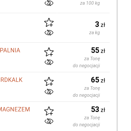
za 100 kg
3
zł
za kg
55
PALNIA
zł
za Tonę
do negocjacji
65
RDKALK
zł
za Tonę
do negocjacji
53
MAGNEZEM
zł
za Tonę
do negocjacji