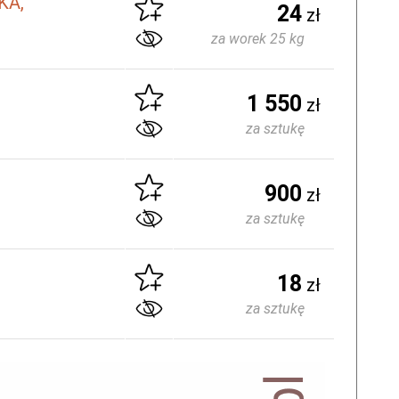
KA,
24
zł
za worek 25 kg
1 550
zł
za sztukę
900
zł
za sztukę
18
zł
za sztukę