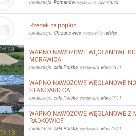
lokalizacja:
Romanów
,
wystawił/a:
rolnik2023
Rzepak na poplon
lokalizacja:
Chrzanowice
,
wystawił/a:
rafalap
WAPNO NAWOZOWE WĘGLANOWE KO
MORAWICA
lokalizacja:
cała Polska
,
wystawił/a:
Mario1911
WAPNO NAWOZOWE WĘGLANOWE NO
STANDARD CAL
lokalizacja:
cała Polska
,
wystawił/a:
Mario1911
WAPNO NAWOZOWE WĘGLANOWE Z 
RADKOWICE
lokalizacja:
cała Polska
,
wystawił/a:
Mario1911