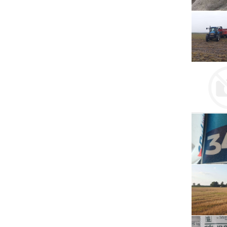
Serwis RTV, AGD, elektronika i inne
Sport, turystyka i rekreacja
Sprzątanie i oczyszczanie
Tekstylia, kosmetyka i fryzjerstwo
Ubezpieczenia
Zdrowie i medycyna
Zwierzęta, rolnictwo i środowisko
Pozostałe