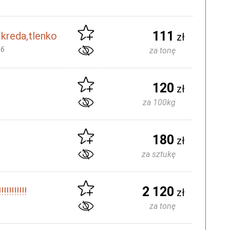
111
kreda,tlenko
zł
66
za tonę
120
zł
za 100kg
180
zł
za sztukę
2 120
!!!!!!!
zł
za tonę