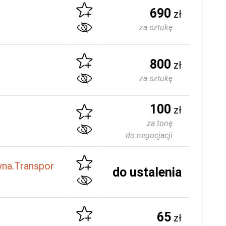
690
zł
za sztukę
800
zł
za sztukę
100
zł
za tonę
do negocjacji
na.Transpor
do ustalenia
65
zł