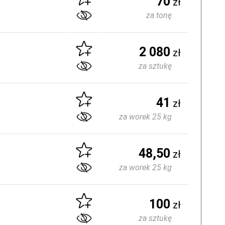
70
zł
za tonę
2 080
zł
za sztukę
41
zł
za worek 25 kg
48,50
zł
za worek 25 kg
100
zł
za sztukę