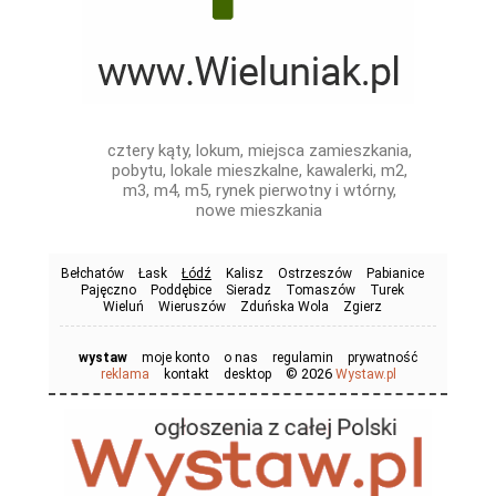
cztery kąty, lokum, miejsca zamieszkania,
pobytu, lokale mieszkalne, kawalerki, m2,
m3, m4, m5, rynek pierwotny i wtórny,
nowe mieszkania
Bełchatów
Łask
Łódź
Kalisz
Ostrzeszów
Pabianice
Pajęczno
Poddębice
Sieradz
Tomaszów
Turek
Wieluń
Wieruszów
Zduńska Wola
Zgierz
wystaw
moje konto
o nas
regulamin
prywatność
© 2026
reklama
kontakt
desktop
Wystaw.pl