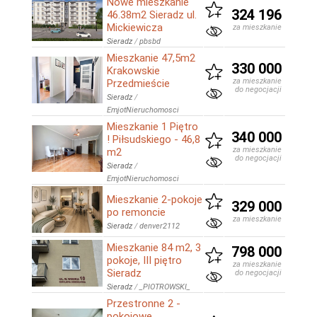
Nowe mieszkanie
324 196
46.38m2 Sieradz ul.
Mickiewicza
za mieszkanie
Sieradz
/
pbsbd
Mieszkanie 47,5m2
330 000
Krakowskie
za mieszkanie
Przedmieście
do negocjacji
Sieradz
/
EmjotNieruchomosci
Mieszkanie 1 Piętro
340 000
! Piłsudskiego - 46,8
za mieszkanie
m2
do negocjacji
Sieradz
/
EmjotNieruchomosci
Mieszkanie 2-pokoje
329 000
po remoncie
za mieszkanie
Sieradz
/
denver2112
Mieszkanie 84 m2, 3
798 000
pokoje, III piętro
za mieszkanie
Sieradz
do negocjacji
Sieradz
/
_PIOTROWSKI_
Przestronne 2 -
pokojowe