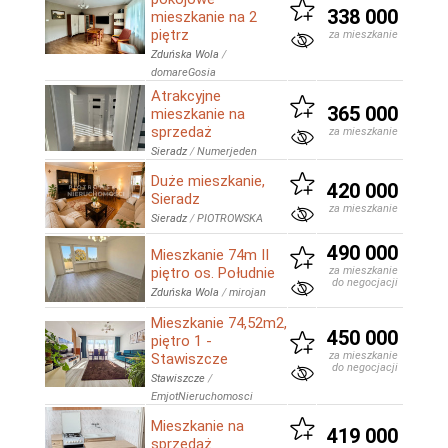
338 000
mieszkanie na 2
piętrz
za mieszkanie
Zduńska Wola
/
domareGosia
Atrakcyjne
365 000
mieszkanie na
sprzedaż
za mieszkanie
Sieradz
/
Numerjeden
Duże mieszkanie,
420 000
Sieradz
za mieszkanie
Sieradz
/
PIOTROWSKA
490 000
Mieszkanie 74m II
piętro os. Południe
za mieszkanie
do negocjacji
Zduńska Wola
/
mirojan
Mieszkanie 74,52m2,
450 000
piętro 1 -
za mieszkanie
Stawiszcze
do negocjacji
Stawiszcze
/
EmjotNieruchomosci
Mieszkanie na
419 000
sprzedaż