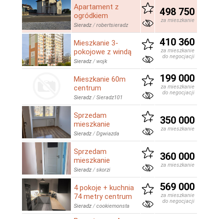
Apartament z
498 750
ogródkiem
za mieszkanie
Sieradz
/
robertsieradz
410 360
Mieszkanie 3-
pokojowe z windą
za mieszkanie
do negocjacji
Sieradz
/
wojk
199 000
Mieszkanie 60m
centrum
za mieszkanie
do negocjacji
Sieradz
/
Sieradz101
Sprzedam
350 000
mieszkanie
za mieszkanie
Sieradz
/
Dgwiazda
Sprzedam
360 000
mieszkanie
za mieszkanie
Sieradz
/
skorzi
569 000
4 pokoje + kuchnia
74 metry centrum
za mieszkanie
do negocjacji
Sieradz
/
cookiemonsta