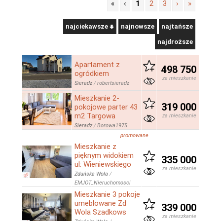
«
‹
1
2
3
›
»
najciekawsze
najnowsze
najtańsze
najdroższe
Apartament z
498 750
ogródkiem
za mieszkanie
Sieradz
/
robertsieradz
Mieszkanie 2-
319 000
pokojowe parter 43
m2 Targowa
za mieszkanie
Sieradz
/
Borowa1975
promowane
Mieszkanie z
pięknym widokiem
335 000
ul: Wieniewskiego
za mieszkanie
Zduńska Wola
/
EMJOT_Nieruchomosci
Mieszkanie 3 pokoje
umeblowane Zd
339 000
Wola Szadkows
za mieszkanie