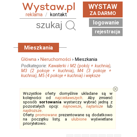
WYSTAW
ZA DARMO
reklama
/
kontakt
logowanie
Szukaj
rejestracja
Mieszkania
Główna
›
Nieruchomości
› Mieszkania
Podkategorie:
Kawalerki i M2 (pokój + kuchnia)
,
M3 (2 pokoje + kuchnia)
,
M4 (3 pokoje +
kuchnia)
,
M5 (4 pokoje + kuchnia) i większe
⊗
Wszystkie oferty domyślnie układane są w
kolejności od
najciekawszych
. Aby zmienić
sposób
sortowania
wystarczy wybrać jedną z
pozostałych opcji:
najnowsze
,
najtańsze
lub
najdroższe
.
Oferty
promowane
prezentowane są dodatkowo
na początku listy, a
ulubione
wyświetlane
priorytetowo.