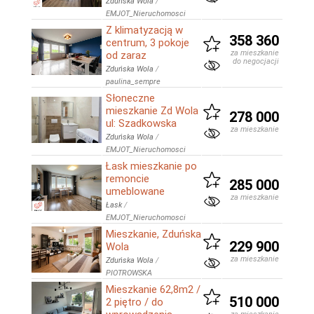
Zduńska Wola
/
EMJOT_Nieruchomosci
Z klimatyzacją w
358 360
centrum, 3 pokoje
za mieszkanie
od zaraz
do negocjacji
Zduńska Wola
/
paulina_sempre
Słoneczne
mieszkanie Zd Wola
278 000
ul: Szadkowska
za mieszkanie
Zduńska Wola
/
EMJOT_Nieruchomosci
Łask mieszkanie po
remoncie
285 000
umeblowane
za mieszkanie
Łask
/
EMJOT_Nieruchomosci
Mieszkanie, Zduńska
229 900
Wola
za mieszkanie
Zduńska Wola
/
PIOTROWSKA
Mieszkanie 62,8m2 /
510 000
2 piętro / do