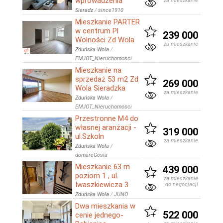
wprowadzenia
za mieszkanie
Sieradz
/
since1910
Mieszkanie PARTER
w centrum Pl
239 000
Wolności Zd Wola
za mieszkanie
Zduńska Wola
/
EMJOT_Nieruchomosci
Mieszkanie na
sprzedaż 53 m2 Zd
269 000
Wola Sieradzka
za mieszkanie
Zduńska Wola
/
EMJOT_Nieruchomosci
Przestronne M4 do
własnej aranżacji -
319 000
ul.Szkoln
za mieszkanie
Zduńska Wola
/
domareGosia
Mieszkanie 63 m
439 000
poziom 1 , ul.
za mieszkanie
Iwaszkiewicza 3
do negocjacji
Zduńska Wola
/
JUNO
Dwa mieszkania w
522 000
cenie jednego-