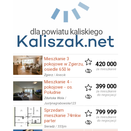
Mieszkanie 3
420 000
pokojowe w Zgierzu,
osiedle 650 le
za mieszkanie
Zgierz
/
Anecik
Mieszkanie 4 -
399 000
pokojowe - os.
za mieszkanie
Południe
do negocjacji
Zduńska Wola
/
Justynagrabowska123
Sprzedam
799 999
mieszkanie 74mkw
za mieszkanie
parter
do negocjacji
Sieradz
/
333jm