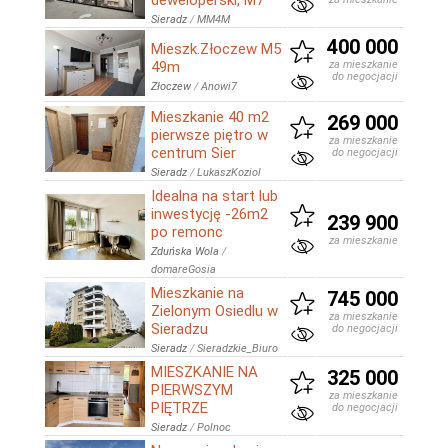
deweloperski, M7
Sieradz
/
MM4M
400 000
Mieszk.Złoczew M5
49m
za mieszkanie
do negocjacji
Złoczew
/
Anowi7
Mieszkanie 40 m2
269 000
pierwsze piętro w
za mieszkanie
centrum Sier
do negocjacji
Sieradz
/
LukaszKoziol
Idealna na start lub
inwestycję -26m2
239 900
po remonc
za mieszkanie
Zduńska Wola
/
domareGosia
Mieszkanie na
745 000
Zielonym Osiedlu w
za mieszkanie
Sieradzu
do negocjacji
Sieradz
/
Sieradzkie_Biuro
MIESZKANIE NA
325 000
PIERWSZYM
za mieszkanie
PIĘTRZE
do negocjacji
Sieradz
/
Polnoc