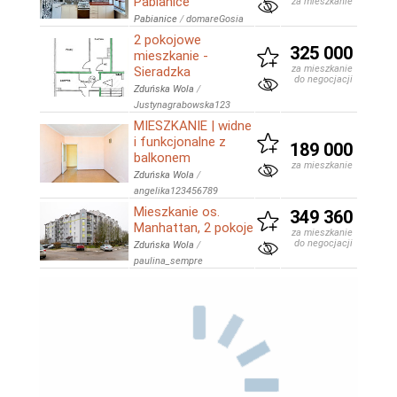
Pabianice
za mieszkanie
Pabianice
/
domareGosia
2 pokojowe
325 000
mieszkanie -
za mieszkanie
Sieradzka
do negocjacji
Zduńska Wola
/
Justynagrabowska123
MIESZKANIE | widne
i funkcjonalne z
189 000
balkonem
za mieszkanie
Zduńska Wola
/
angelika123456789
Mieszkanie os.
349 360
Manhattan, 2 pokoje
za mieszkanie
do negocjacji
Zduńska Wola
/
paulina_sempre