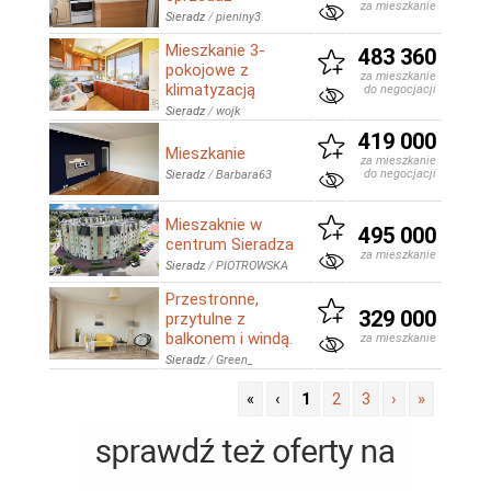
za mieszkanie
Sieradz
/
pieniny3
Mieszkanie 3-
483 360
pokojowe z
za mieszkanie
klimatyzacją
do negocjacji
Sieradz
/
wojk
419 000
Mieszkanie
za mieszkanie
do negocjacji
Sieradz
/
Barbara63
Mieszaknie w
495 000
centrum Sieradza
za mieszkanie
Sieradz
/
PIOTROWSKA
Przestronne,
329 000
przytulne z
balkonem i windą.
za mieszkanie
Sieradz
/
Green_
«
‹
1
2
3
›
»