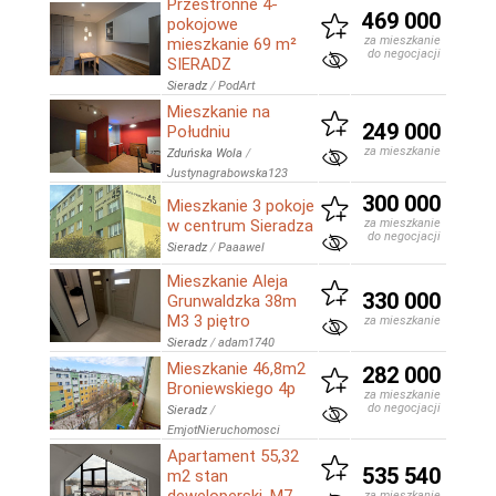
Przestronne 4-
469 000
pokojowe
za mieszkanie
mieszkanie 69 m²
do negocjacji
SIERADZ
Sieradz
/
PodArt
Mieszkanie na
249 000
Południu
za mieszkanie
Zduńska Wola
/
Justynagrabowska123
300 000
Mieszkanie 3 pokoje
w centrum Sieradza
za mieszkanie
do negocjacji
Sieradz
/
Paaawel
Mieszkanie Aleja
330 000
Grunwaldzka 38m
M3 3 piętro
za mieszkanie
Sieradz
/
adam1740
Mieszkanie 46,8m2
282 000
Broniewskiego 4p
za mieszkanie
do negocjacji
Sieradz
/
EmjotNieruchomosci
Apartament 55,32
535 540
m2 stan
za mieszkanie