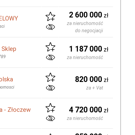
2 600 000
zł
ELOWY
za nieruchomość
sci
do negocjacji
1 187 000
 Sklep
zł
789
za nieruchomość
820 000
olska
zł
homosci
za + Vat
4 720 000
a - Złoczew
zł
za nieruchomość