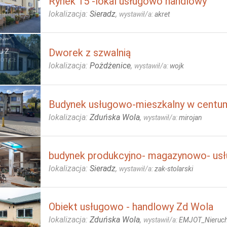
Rynek 15 -lokal usługowo handlowy
lokalizacja:
Sieradz
,
wystawił/a:
akret
Dworek z szwalnią
lokalizacja:
Pożdżenice
,
wystawił/a:
wojk
Budynek usługowo-mieszkalny w centum
lokalizacja:
Zduńska Wola
,
wystawił/a:
mirojan
budynek produkcyjno- magazynowo- us
lokalizacja:
Sieradz
,
wystawił/a:
zak-stolarski
Obiekt usługowo - handlowy Zd Wola
lokalizacja:
Zduńska Wola
,
wystawił/a:
EMJOT_Nieruc