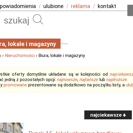
powiadomienia
/
ulubione
/
reklama
/
kontakt
Szukaj
ra, lokale i magazyny
a
›
Nieruchomości
› Biura, lokale i magazyny
stkie oferty domyślnie układane są w kolejności od
najciekaws
ć jedną z pozostałych opcji:
najnowsze
,
najtańsze
lub
najdroższe
.
ty
promowane
prezentowane są dodatkowo na początku listy, a
ulu
najciekawsze