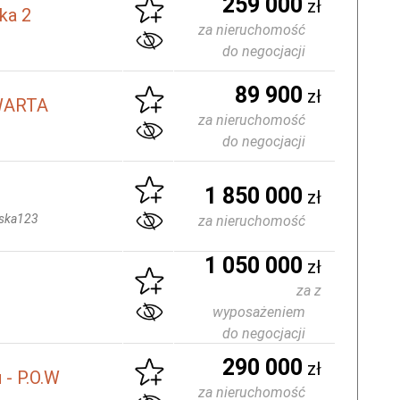
259 000
zł
ka 2
za nieruchomość
do negocjacji
89 900
zł
 WARTA
za nieruchomość
do negocjacji
1 850 000
zł
ska123
za nieruchomość
1 050 000
zł
za z
wyposażeniem
do negocjacji
290 000
zł
 - P.O.W
za nieruchomość