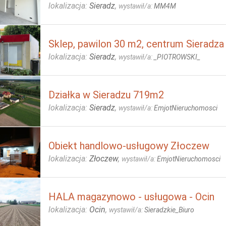
lokalizacja:
Sieradz
,
wystawił/a:
MM4M
Sklep, pawilon 30 m2, centrum Sieradza
lokalizacja:
Sieradz
,
wystawił/a:
_PIOTROWSKI_
Działka w Sieradzu 719m2
lokalizacja:
Sieradz
,
wystawił/a:
EmjotNieruchomosci
Obiekt handlowo-usługowy Złoczew
lokalizacja:
Złoczew
,
wystawił/a:
EmjotNieruchomosci
HALA magazynowo - usługowa - Ocin
lokalizacja:
Ocin
,
wystawił/a:
Sieradzkie_Biuro