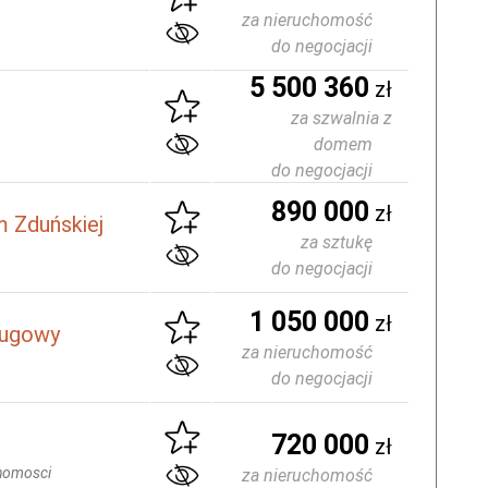
za nieruchomość
do negocjacji
5 500 360
zł
za szwalnia z
domem
do negocjacji
890 000
zł
 Zduńskiej
za sztukę
do negocjacji
1 050 000
zł
ługowy
za nieruchomość
do negocjacji
720 000
zł
homosci
za nieruchomość