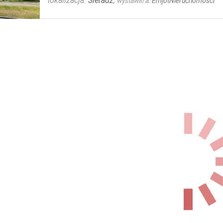
lokalizacja:
Sieradz
,
wystawił/a:
EmjotNieruchomosci