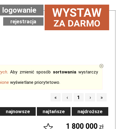
logowanie
WYSTAW
ZA DARMO
rejestracja
⊗
zych
. Aby zmienić sposób
sortowania
wystarczy
bione
wyświetlane priorytetowo.
«
‹
1
›
»
najnowsze
najtańsze
najdroższe
1 800 000
zł