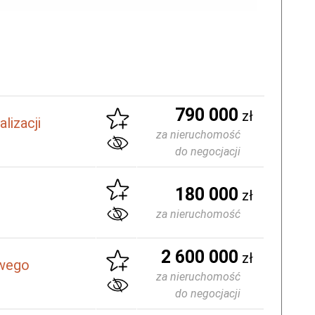
790 000
zł
lizacji
za nieruchomość
do negocjacji
180 000
zł
za nieruchomość
2 600 000
zł
owego
za nieruchomość
do negocjacji