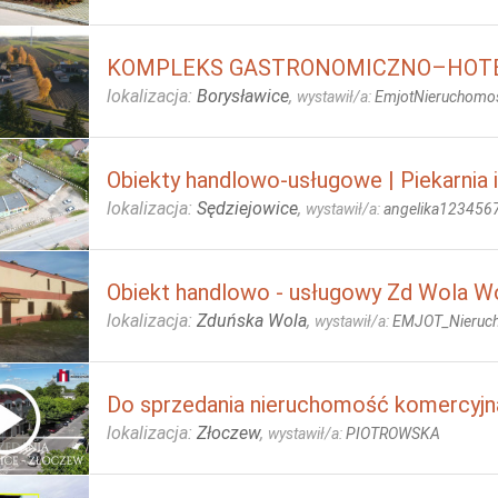
KOMPLEKS GASTRONOMICZNO–HOT
lokalizacja:
Borysławice
,
wystawił/a:
EmjotNieruchomo
Obiekty handlowo-usługowe | Piekarnia i
lokalizacja:
Sędziejowice
,
wystawił/a:
angelika123456
Obiekt handlowo - usługowy Zd Wola W
lokalizacja:
Zduńska Wola
,
wystawił/a:
EMJOT_Nieruc
Do sprzedania nieruchomość komercyjn
lokalizacja:
Złoczew
,
wystawił/a:
PIOTROWSKA