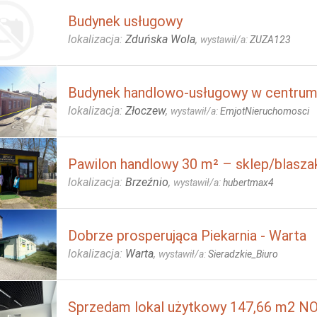
Budynek usługowy
lokalizacja:
Zduńska Wola
,
wystawił/a:
ZUZA123
Budynek handlowo-usługowy w centru
lokalizacja:
Złoczew
,
wystawił/a:
EmjotNieruchomosci
Pawilon handlowy 30 m² – sklep/blasza
lokalizacja:
Brzeźnio
,
wystawił/a:
hubertmax4
Dobrze prosperująca Piekarnia - Warta
lokalizacja:
Warta
,
wystawił/a:
Sieradzkie_Biuro
Sprzedam lokal użytkowy 147,66 m2 