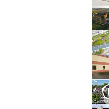
Serwis RTV, AGD, elektronika i inne
Sport, turystyka i rekreacja
Sprzątanie i oczyszczanie
Tekstylia, kosmetyka i fryzjerstwo
Ubezpieczenia
Zdrowie i medycyna
Zwierzęta, rolnictwo i środowisko
Pozostałe