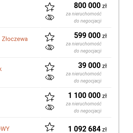
800 000
zł
za nieruchomość
do negocjacji
599 000
zł
m Złoczewa
za nieruchomość
do negocjacji
39 000
zł
k
za nieruchomość
do negocjacji
1 100 000
zł
za nieruchomość
do negocjacji
1 092 684
NOWY
zł