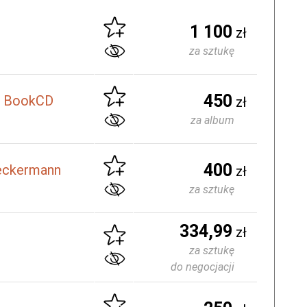
1 100
zł
za sztukę
450
45 BookCD
zł
za album
400
eckermann
zł
za sztukę
334,99
zł
za sztukę
do negocjacji