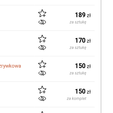
189
zł
za sztukę
170
zł
za sztukę
150
ozrywkowa
zł
za sztukę
150
zł
za komplet