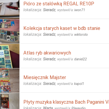
Pióro ze stalówką REGAL RE10P
lokalizacja:
Sieradz
,
wystawił/a:
iwon71
Kolekcja starych kaset w bdb stanie
lokalizacja:
Sieradz
,
wystawił/a:
wiktorsto
Atlas ryb akwariowych
lokalizacja:
Sieradz
,
wystawił/a:
daniel22
Miesięcznik Majster
lokalizacja:
Sieradz
,
wystawił/a:
kapol1
Płyty muzyka klasyczna Bach Paganini V
lokalizacja:
Warta
,
wystawił/a:
Playaudio