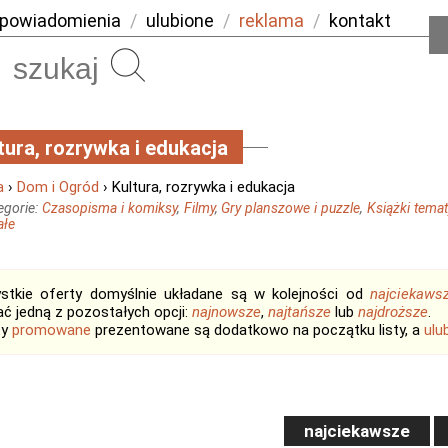
powiadomienia
/
ulubione
/
reklama
/
kontakt
Szukaj
tura, rozrywka i edukacja
a
›
Dom i Ogród
› Kultura, rozrywka i edukacja
egorie:
Czasopisma i komiksy
,
Filmy
,
Gry planszowe i puzzle
,
Książki temat
ałe
stkie oferty domyślnie układane są w kolejności od
najciekaws
ć jedną z pozostałych opcji:
najnowsze
,
najtańsze
lub
najdroższe
.
ty
promowane
prezentowane są dodatkowo na początku listy, a
ulu
najciekawsze