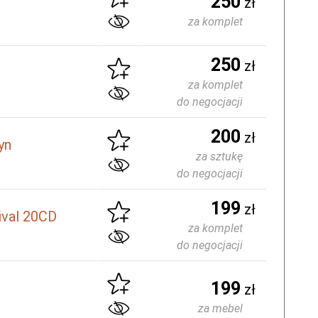
250
zł
za komplet
250
zł
za komplet
do negocjacji
200
zł
yn
za sztukę
do negocjacji
199
zł
ival 20CD
za komplet
do negocjacji
199
zł
za mebel