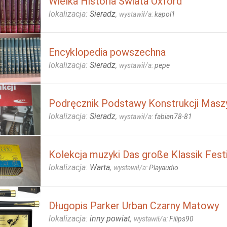
Wielka Historia Świata Oxford
lokalizacja:
Sieradz
,
wystawił/a:
kapol1
Encyklopedia powszechna
lokalizacja:
Sieradz
,
wystawił/a:
pepe
Podręcznik Podstawy Konstrukcji Masz
lokalizacja:
Sieradz
,
wystawił/a:
fabian78-81
Kolekcja muzyki Das große Klassik Fest
lokalizacja:
Warta
,
wystawił/a:
Playaudio
Długopis Parker Urban Czarny Matowy
lokalizacja:
inny powiat
,
wystawił/a:
Filips90