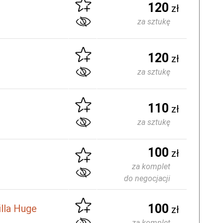
120
zł
za sztukę
120
zł
za sztukę
110
zł
za sztukę
100
zł
za komplet
do negocjacji
100
illa Huge
zł
za komplet