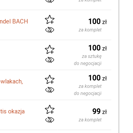
100
andel BACH
zł
za komplet
100
zł
za sztukę
do negocjacji
100
zł
owlakach,
za komplet
do negocjacji
99
is okazja
zł
za komplet