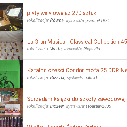
plyty winylowe az 270 sztuk
lokalizacja:
Równa
,
wystawił/a:
przemek1975
La Gran Musica - Classical Collection 
lokalizacja:
Warta
,
wystawił/a:
Playaudio
Katalog części Condor mofa 25 DDR N
lokalizacja:
Błaszki
,
wystawił/a:
sibek1
Sprzedam książki do szkoły zawodowej
lokalizacja:
Inczew
,
wystawił/a:
sebastian2005