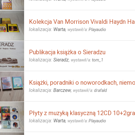
Kolekcja Van Morrison Vivaldi Haydn H
lokalizacja:
Warta
,
wystawił/a:
Playaudio
Publikacja książka o Sieradzu
lokalizacja:
Sieradz
,
wystawił/a:
tom_1
Książki, poradniki o noworodkach, niem
lokalizacja:
Barczew
,
wystawił/a:
drafald
Płyty z muzyką klasyczną 12CD 10+2grat
lokalizacja:
Warta
,
wystawił/a:
Playaudio