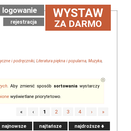
logowanie
WYSTAW
ZA DARMO
rejestracja
yczne i podręczniki
,
Literatura piękna i popularna
,
Muzyka
,
⊗
zych
. Aby zmienić sposób
sortowania
wystarczy
bione
wyświetlane priorytetowo.
«
‹
1
2
3
4
›
»
najnowsze
najtańsze
najdroższe