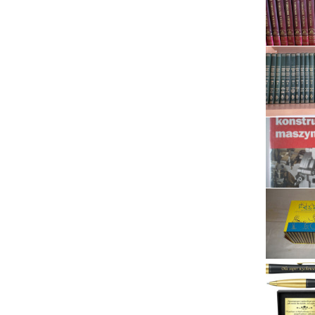
Serwis RTV, AGD, elektronika i inne
Sport, turystyka i rekreacja
Sprzątanie i oczyszczanie
Tekstylia, kosmetyka i fryzjerstwo
Ubezpieczenia
Zdrowie i medycyna
Zwierzęta, rolnictwo i środowisko
Pozostałe