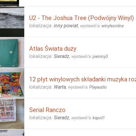
U2 - The Joshua Tree (Podwójny Winyl)
lokalizacja:
inny powiat
,
wystawił/a:
winyleonline
Atlas Świata duży
lokalizacja:
Sieradz
,
wystawił/a:
pieniny3
12 płyt winylowych składanki muzyka r
lokalizacja:
Warta
,
wystawił/a:
Playaudio
Serial Ranczo
lokalizacja:
Sieradz
,
wystawił/a:
kapol1