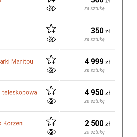
zł
za sztukę
350
zł
za sztukę
4 999
arki Manitou
zł
za sztukę
4 950
a teleskopowa
zł
za sztukę
2 500
o Korzeni
zł
za sztukę