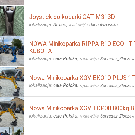
Joystick do koparki CAT M313D
lokalizacja:
Stolec
,
wystawił/a:
dariaolszewska
NOWA Minikoparka RIPPA R10 ECO 1T
KUBOTA
lokalizacja:
cała Polska
,
wystawił/a:
Sprzedaz_Zloczew
Nowa Minikoparka XGV EKO10 PLUS 1T
lokalizacja:
cała Polska
,
wystawił/a:
Sprzedaz_Zloczew
Nowa Minikoparka XGV TOP08 800kg B
lokalizacja:
cała Polska
,
wystawił/a:
Sprzedaz_Zloczew