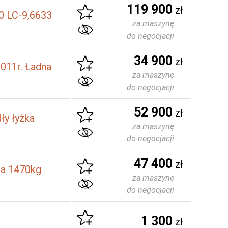
119 900
zł
0 LC-9,6633
za maszynę
do negocjacji
34 900
zł
011r. Ładna
za maszynę
do negocjacji
52 900
zł
ły łyżka
za maszynę
do negocjacji
47 400
zł
na 1470kg
za maszynę
do negocjacji
1 300
zł