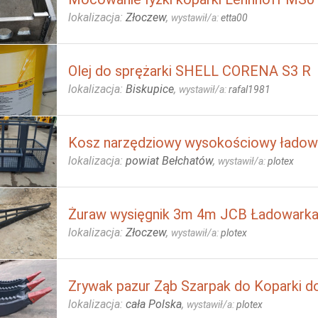
lokalizacja:
Złoczew
,
wystawił/a:
etta00
Olej do sprężarki SHELL CORENA S3 R
lokalizacja:
Biskupice
,
wystawił/a:
rafal1981
Kosz narzędziowy wysokościowy ładow
lokalizacja:
powiat Bełchatów
,
wystawił/a:
plotex
Żuraw wysięgnik 3m 4m JCB Ładowark
lokalizacja:
Złoczew
,
wystawił/a:
plotex
Zrywak pazur Ząb Szarpak do Koparki d
lokalizacja:
cała Polska
,
wystawił/a:
plotex