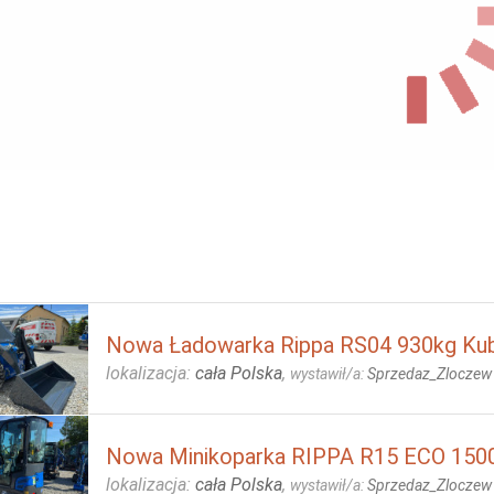
Nowa Ładowarka Rippa RS04 930kg Kub
lokalizacja:
cała Polska
,
wystawił/a:
Sprzedaz_Zloczew
Nowa Minikoparka RIPPA R15 ECO 1500
lokalizacja:
cała Polska
,
wystawił/a:
Sprzedaz_Zloczew