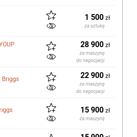
1 500
zł
za sztukę
28 900
 YOUP
zł
za maszynę
do negocjacji
22 900
zł
 Briggs
za maszynę
do negocjacji
15 900
riggs
zł
za maszynę