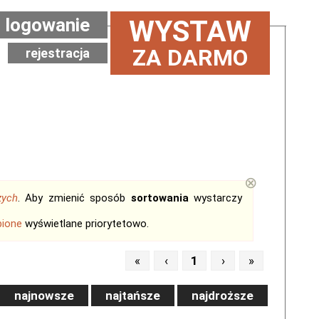
logowanie
WYSTAW
ZA DARMO
rejestracja
⊗
zych
. Aby zmienić sposób
sortowania
wystarczy
bione
wyświetlane priorytetowo.
«
‹
1
›
»
najnowsze
najtańsze
najdroższe