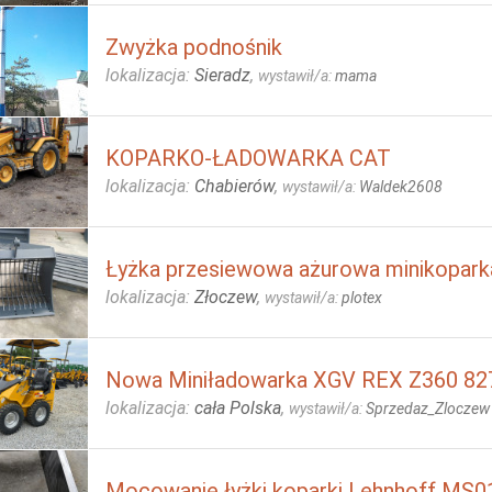
Zwyżka podnośnik
lokalizacja:
Sieradz
,
wystawił/a:
mama
KOPARKO-ŁADOWARKA CAT
lokalizacja:
Chabierów
,
wystawił/a:
Waldek2608
Łyżka przesiewowa ażurowa minikopark
lokalizacja:
Złoczew
,
wystawił/a:
plotex
Nowa Miniładowarka XGV REX Z360 827
lokalizacja:
cała Polska
,
wystawił/a:
Sprzedaz_Zloczew
Mocowanie łyżki koparki Lehnhoff MS0