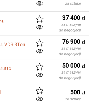
za sztukę
37 400
zł
kg.
za maszynę
do negocjacji
76 900
zł
r. VDS 3Ton
za maszynę
do negocjacji
50 000
zł
rutto
za maszynę
do negocjacji
500
4
zł
za sztukę