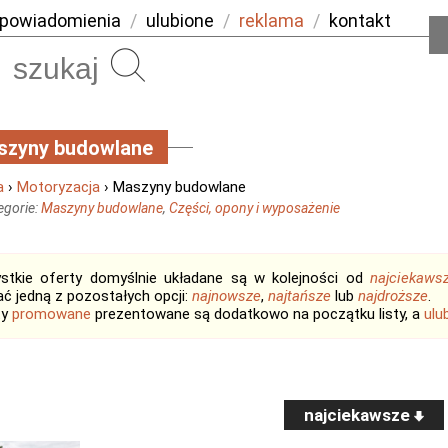
powiadomienia
/
ulubione
/
reklama
/
kontakt
Szukaj
szyny budowlane
a
›
Motoryzacja
› Maszyny budowlane
egorie:
Maszyny budowlane
,
Części, opony i wyposażenie
stkie oferty domyślnie układane są w kolejności od
najciekaws
ć jedną z pozostałych opcji:
najnowsze
,
najtańsze
lub
najdroższe
.
ty
promowane
prezentowane są dodatkowo na początku listy, a
ulu
najciekawsze