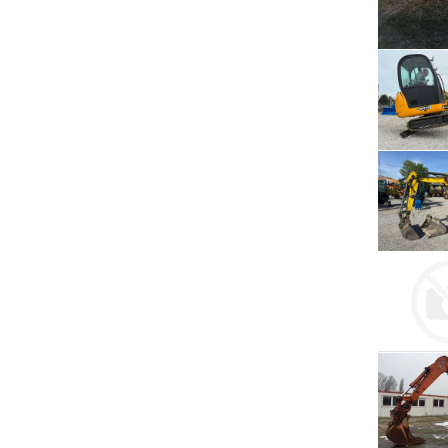
Serwis RTV, AGD, elektronika i inne
Sport, turystyka i rekreacja
Sprzątanie i oczyszczanie
Tekstylia, kosmetyka i fryzjerstwo
Ubezpieczenia
Zdrowie i medycyna
Zwierzęta, rolnictwo i środowisko
Pozostałe