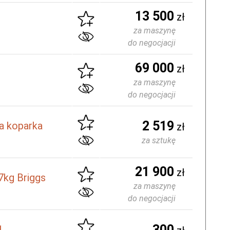
13 500
zł
za maszynę
do negocjacji
69 000
zł
za maszynę
do negocjacji
2 519
a koparka
zł
za sztukę
21 900
zł
kg Briggs
za maszynę
do negocjacji
300
1