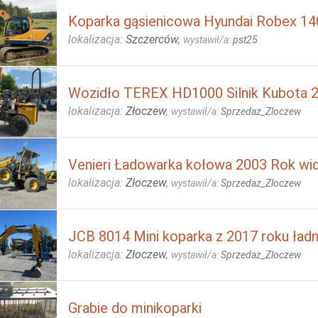
Koparka gąsienicowa Hyundai Robex 14
lokalizacja:
Szczerców
,
wystawił/a:
pst25
Wozidło TEREX HD1000 Silnik Kubota 2
lokalizacja:
Złoczew
,
wystawił/a:
Sprzedaz_Zloczew
Venieri Ładowarka kołowa 2003 Rok wid
lokalizacja:
Złoczew
,
wystawił/a:
Sprzedaz_Zloczew
JCB 8014 Mini koparka z 2017 roku ład
lokalizacja:
Złoczew
,
wystawił/a:
Sprzedaz_Zloczew
Grabie do minikoparki