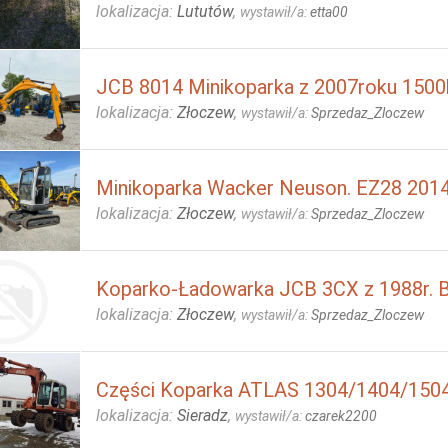
lokalizacja:
Lututów
,
wystawił/a:
etta00
JCB 8014 Minikoparka z 2007roku 1500
lokalizacja:
Złoczew
,
wystawił/a:
Sprzedaz_Zloczew
Minikoparka Wacker Neuson. EZ28 2014
lokalizacja:
Złoczew
,
wystawił/a:
Sprzedaz_Zloczew
Koparko-Ładowarka JCB 3CX z 1988r. B
lokalizacja:
Złoczew
,
wystawił/a:
Sprzedaz_Zloczew
Części Koparka ATLAS 1304/1404/150
lokalizacja:
Sieradz
,
wystawił/a:
czarek2200