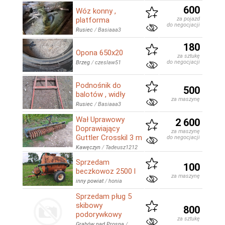
600
Wóz konny ,
platforma
za pojazd
do negocjacji
Rusiec
/
Basiaaa3
180
Opona 650x20
za sztukę
do negocjacji
Brzeg
/
czeslaw51
Podnośnik do
500
balotów , widły
za maszynę
Rusiec
/
Basiaaa3
Wał Uprawowy
2 600
Doprawiający
za maszynę
Guttler Crosskil 3 m
do negocjacji
Kawęczyn
/
Tadeusz1212
Sprzedam
100
beczkowoz 2500 l
za maszynę
inny powiat
/
honia
Sprzedam pług 5
skibowy
800
podorywkowy
za sztukę
Grabów nad Prosną
/