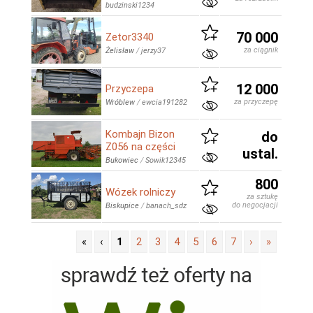
budzinski1234
70 000
Zetor3340
za ciągnik
Żelisław
/
jerzy37
12 000
Przyczepa
za przyczepę
Wróblew
/
ewcia191282
Kombajn Bizon
do
Z056 na części
ustal.
Bukowiec
/
Sowik12345
800
Wózek rolniczy
za sztukę
do negocjacji
Biskupice
/
banach_sdz
«
‹
1
2
3
4
5
6
7
›
»