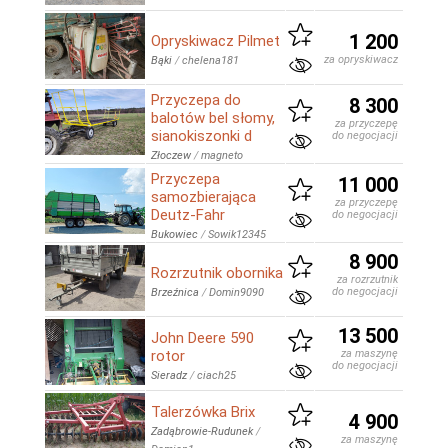
1 200
Opryskiwacz Pilmet
za opryskiwacz
Bąki
/
chelena181
Przyczepa do
8 300
balotów bel słomy,
za przyczepę
sianokiszonki d
do negocjacji
Złoczew
/
magneto
Przyczepa
11 000
samozbierająca
za przyczepę
Deutz-Fahr
do negocjacji
Bukowiec
/
Sowik12345
8 900
Rozrzutnik obornika
za rozrzutnik
do negocjacji
Brzeźnica
/
Domin9090
13 500
John Deere 590
rotor
za maszynę
do negocjacji
Sieradz
/
ciach25
Talerzówka Brix
4 900
Zadąbrowie-Rudunek
/
za maszynę