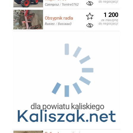
do negocjacji
Czempisz
/
Tomtre0762
1 200
Obsypnik radla
za maszynę
do negocjacji
Rusiec
/
Basiaaa3