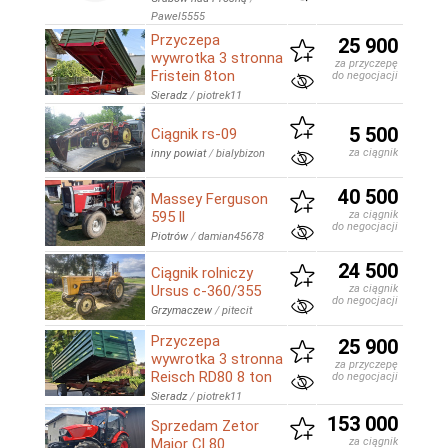
Pawel5555
Przyczepa
25 900
wywrotka 3 stronna
za przyczepę
Fristein 8ton
do negocjacji
Sieradz
/
piotrek11
5 500
Ciągnik rs-09
za ciągnik
inny powiat
/
bialybizon
40 500
Massey Ferguson
595 ll
za ciągnik
do negocjacji
Piotrów
/
damian45678
24 500
Ciągnik rolniczy
Ursus c-360/355
za ciągnik
do negocjacji
Grzymaczew
/
pitecit
Przyczepa
25 900
wywrotka 3 stronna
za przyczepę
Reisch RD80 8 ton
do negocjacji
Sieradz
/
piotrek11
153 000
Sprzedam Zetor
Major Cl 80
za ciągnik