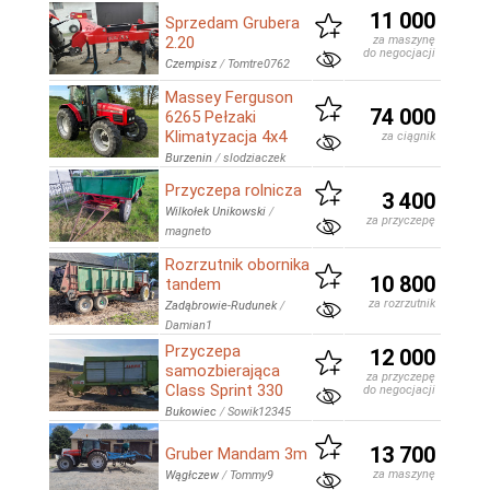
11 000
Sprzedam Grubera
2.20
za maszynę
do negocjacji
Czempisz
/
Tomtre0762
Massey Ferguson
74 000
6265 Pełzaki
Klimatyzacja 4x4
za ciągnik
Burzenin
/
slodziaczek
Przyczepa rolnicza
3 400
Wilkołek Unikowski
/
za przyczepę
magneto
Rozrzutnik obornika
10 800
tandem
za rozrzutnik
Zadąbrowie-Rudunek
/
Damian1
Przyczepa
12 000
samozbierająca
za przyczepę
Class Sprint 330
do negocjacji
Bukowiec
/
Sowik12345
13 700
Gruber Mandam 3m
za maszynę
Wągłczew
/
Tommy9