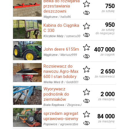
Belka do rozwijania
750
przestawiania
deszczowni
za sztukę
Wągłczew
/
hallo86
950
Kabina do Ciągnika
C 330
za sztukę
do negocjacji
Kliczków Mały
/
szewcu30
407 000
John deere 6155m
za ciągnik
Wągłczew
/
Mariusz999
Rozsiewacz do
2 650
nawozu Agro-Max
600 l stan bdobry
za rozsiewacz
Wielka Wieś B
/
Goldi001
Wyorywacz
2 000
podnośnik do
ziemniaków
za maszynę
Biała Rządowa
/
ZbigniewJ
sprzedam agregat
84 000
uprawowo-siewny
za maszynę
Popowice
/
agrowierzbie