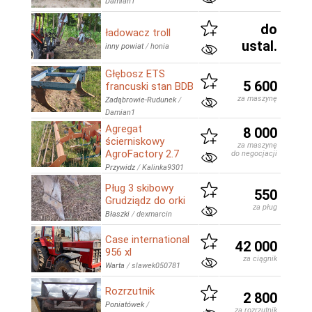
Damian1
do
ładowacz troll
ustal.
inny powiat
/
honia
Głębosz ETS
5 600
francuski stan BDB
za maszynę
Zadąbrowie-Rudunek
/
Damian1
Agregat
8 000
ścierniskowy
za maszynę
AgroFactory 2.7
do negocjacji
Przywidz
/
Kalinka9301
Pług 3 skibowy
550
Grudziądz do orki
za pług
Błaszki
/
dexmarcin
Case international
42 000
956 xl
za ciągnik
Warta
/
slawek050781
Rozrzutnik
2 800
Poniatówek
/
za rozrzutnik