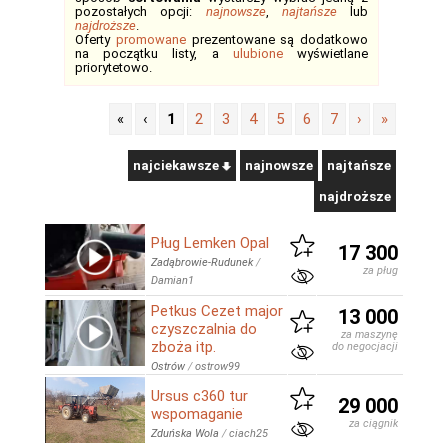
pozostałych opcji:
najnowsze
,
najtańsze
lub
najdroższe
.
Oferty
promowane
prezentowane są dodatkowo
na początku listy, a
ulubione
wyświetlane
priorytetowo.
«
‹
1
2
3
4
5
6
7
›
»
najciekawsze
najnowsze
najtańsze
najdroższe
Pług Lemken Opal
17 300
Zadąbrowie-Rudunek
/
za pług
Damian1
Petkus Cezet major
13 000
czyszczalnia do
za maszynę
zboża itp.
do negocjacji
Ostrów
/
ostrow99
Ursus c360 tur
29 000
wspomaganie
za ciągnik
Zduńska Wola
/
ciach25