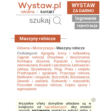
WYSTAW
ZA DARMO
reklama
/
kontakt
logowanie
Szukaj
rejestracja
Maszyny rolnicze
Główna
›
Motoryzacja
› Maszyny rolnicze
Podkategorie:
Agregaty, brony i kultywatory
,
Ciągniki rolnicze
,
Dmuchawy i deszczownie
,
Kombajny zbożowe
,
Kopaczki i kombajny
ziemniaczane
,
Kosiarki i sieczkarnie
,
Ładowacze i
cyklopy
,
Opryskiwacze
,
Pługi
,
Prasy i owijarki
,
Przetrząsarki i zgrabiarki
,
Przyczepy rolnicze
,
Redliniarki i obsypniki
,
Rozrzutniki
,
Rozsiewacze
,
Siewniki i sadzarki
,
Śrutowniki i mieszalniki
,
Pozostałe maszyny rolnicze
,
Części, opony i
wyposażenie
⊗
Wszystkie oferty domyślnie układane są w
kolejności od
najciekawszych
. Aby zmienić
sposób
sortowania
wystarczy wybrać jedną z