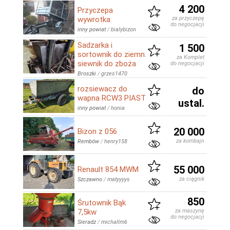
4 200
Przyczepa
wywrotka
za przyczepę
do negocjacji
inny powiat
/
bialybizon
Sadzarka i
1 500
sortownik do ziemn.
za Komplet
siewnik do zboża
do negocjacji
Broszki
/
grzes1470
rozsiewacz do
do
wapna RCW3 PIAST
ustal.
inny powiat
/
honia
20 000
Bizon z 056
za kombajn
Rembów
/
henry158
55 000
Renault 854 MWM
za ciągnik
Szczawno
/
matyyyys
850
Śrutownik Bąk
7,5kw
za maszynę
do negocjacji
Sieradz
/
michallm6