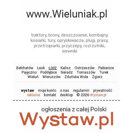
traktory, brony, deszczownie, kombajny,
kosiarki, tury, opryskiwacze, pługi, prasy,
przetrząsarki, przyczepy, rozrzutniki,
siewniki
Bełchatów
Łask
Łódź
Kalisz
Ostrzeszów
Pabianice
Pajęczno
Poddębice
Sieradz
Tomaszów
Turek
Wieluń
Wieruszów
Zduńska Wola
Zgierz
wystaw
moje konto
o nas
regulamin
prywatność
© 2026
reklama
kontakt
desktop
Wystaw.pl