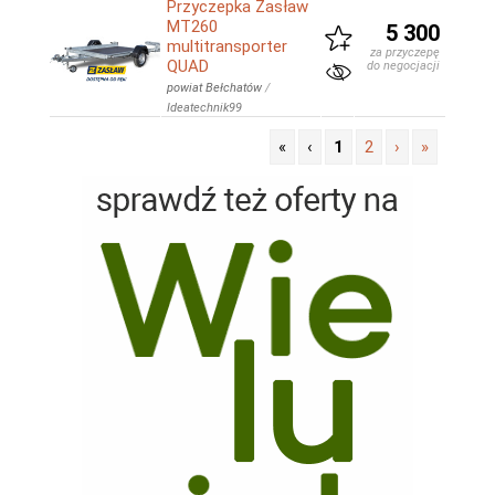
Przyczepka Zasław
MT260
5 300
multitransporter
za przyczepę
QUAD
do negocjacji
powiat Bełchatów
/
Ideatechnik99
«
‹
1
2
›
»