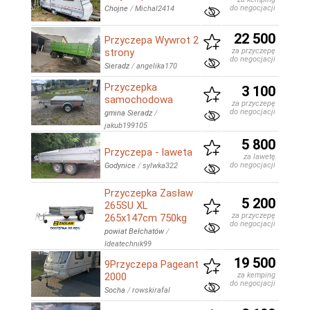
do negocjacji
Chojne
/
Michal2414
22 500
Przyczepa Wywrot 2
strony
za przyczepę
do negocjacji
Sieradz
/
angelika170
Przyczepka
3 100
samochodowa
za przyczepę
do negocjacji
gmina Sieradz
/
jakub199105
5 800
Przyczepa - laweta
za lawetę
do negocjacji
Godynice
/
sylwka322
Przyczepka Zasław
5 200
265SU XL
za przyczepę
265x147cm 750kg
do negocjacji
powiat Bełchatów
/
Ideatechnik99
19 500
9Przyczepa Pageant
2000
za kemping
do negocjacji
Socha
/
rowskirafal