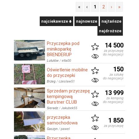
«
‹
1
2
›
»
najciekawsze
najnowsze
najtańsze
najdroższe
Przyczepka pod
14 500
minikoparkę
za przyczepę
BRENDERUP
do negocjacji
Lututów
/
etta00
150
Oświetlenie mobilne
do przyczepki
za sztukę
do negocjacji
Brzeg
/
czeslaw51
Sprzedam przyczepę
13 999
kempingową
za kemping
Burstner CLUB
do negocjacji
Sieradz
/
Jakubek55
przyczepka
1 850
samochodowa
za przyczepę
Gaszyn
/
pawel
Przyczepka