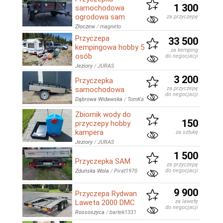
1 300
samochodowa
ogrodowa sam
za przyczepę
Złoczew
/
magneto
Przyczepa
33 500
kempingowa hobby 5
za kemping
osób
do negocjacji
Jeziory
/
JURAS
3 200
Przyczepka
samochodowa
za przyczepę
do negocjacji
Dąbrowa Widawska
/
TomKa
Zbiornik wody do
150
przyczepy hobby
kampera
za sztukę
Jeziory
/
JURAS
1 500
Przyczepka SAM
za przyczepę
do negocjacji
Zduńska Wola
/
Pirat1970
9 900
Przyczepa Rydwan
Laweta 2000 DMC
za lawetę
do negocjacji
Rossoszyca
/
bartek1331