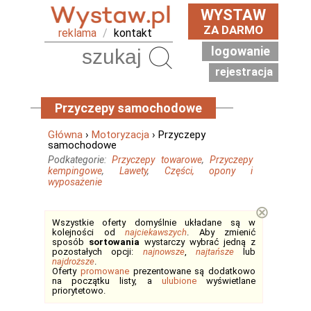
WYSTAW
ZA DARMO
reklama
/
kontakt
logowanie
Szukaj
rejestracja
Przyczepy samochodowe
Główna
›
Motoryzacja
› Przyczepy
samochodowe
Podkategorie:
Przyczepy towarowe
,
Przyczepy
kempingowe
,
Lawety
,
Części, opony i
wyposażenie
⊗
Wszystkie oferty domyślnie układane są w
kolejności od
najciekawszych
. Aby zmienić
sposób
sortowania
wystarczy wybrać jedną z
pozostałych opcji:
najnowsze
,
najtańsze
lub
najdroższe
.
Oferty
promowane
prezentowane są dodatkowo
na początku listy, a
ulubione
wyświetlane
priorytetowo.