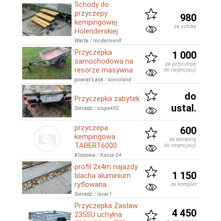
Schody do
przyczepy
980
kempingowej
za sztukę
Holenderskiej
Warta
/
mcdamian8
Przyczepka
1 000
samochodowa na
za przyczepę
resorze masywna
do negocjacji
powiat Łask
/
konioland
do
Przyczepka zabytek
ustal.
Sieradz
/
slupek92
przyczepa
600
kempingowa
za kemping
TABERT6000
do negocjacji
Klonowa
/
Kasia-24
profil 2x4m najazdy
1 150
blacha aluminium
ryflowana
za komplet
Sieradz
/
lavar1
Przyczepka Zasław
4 450
235SU uchylna