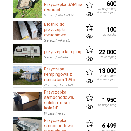
600
Przyczepka SAM na
resorach
za przyczepę
do negocjacji
Sieradz
/
WlodekSDZ
Błotniki do
100
przyczepki
dwuosiowe
za sztukę
Sieradz
/
wiktorsto
22 000
przyczepa kemping
za kemping
Sieradz
/
zofiadar
Przyczepa
13 000
kempingowa z
za kemping
namiotem 1995r
do negocjacji
Złoczew
/
dzamob71
Przyczepka
samochodowa,
1 950
solidna, resor,
za przyczepę
koła14"
Wrząca
/
verso
Przyczepka
6 499
samochodowa
za przyczepę