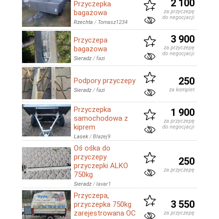
2 100
Przyczepka
bagażowa
za przyczepę
do negocjacji
Rzechta
/
Tomasz1234
3 900
Przyczepa
bagażowa
za przyczepę
do negocjacji
Sieradz
/
fazi
250
Podpory przyczepy
za komplet
Sieradz
/
fazi
Przyczepka
1 900
samochodowa z
za przyczepę
kiprem
do negocjacji
Lasek
/
Blazej9
Oś ośka do
przyczepy
250
przyczepki ALKO
za przyczepę
750kg
Sieradz
/
lavar1
Przyczepa,
3 550
przyczepka 750kg
zarejestrowana OC
za przyczepę