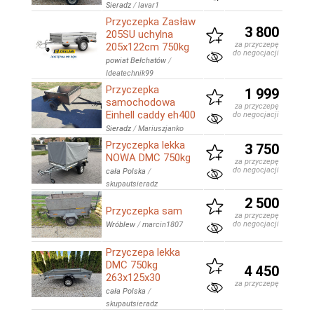
Sieradz
/
lavar1
Przyczepka Zasław
3 800
205SU uchylna
za przyczepę
205x122cm 750kg
do negocjacji
powiat Bełchatów
/
Ideatechnik99
Przyczepka
1 999
samochodowa
za przyczepę
Einhell caddy eh400
do negocjacji
Sieradz
/
Mariuszjanko
Przyczepka lekka
3 750
NOWA DMC 750kg
za przyczepę
do negocjacji
cała Polska
/
skupautsieradz
2 500
Przyczepka sam
za przyczepę
do negocjacji
Wróblew
/
marcin1807
Przyczepa lekka
DMC 750kg
4 450
263x125x30
za przyczepę
cała Polska
/
skupautsieradz