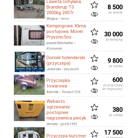
Laweta Uchylana
8 500
Branderup T3
2000kg 2007r
za lawetę
Wrząca
/
verso
Kempingowa. Klima
postojowa. Mover.
30 000
Prysznic5os
za kemping
powiat Bełchatów
/
Klonowiak
Domek holenderski
9 800
(przyczepa)
za sztukę
Jeziorsko
/
baszan24
600
Przyczepka
towarowa
za przyczepę
do negocjacji
Rzechta
/
Tomasz1234
Webasto
ogrzewanie
380
postojowe
za sztukę
nagrzewnica piecyk
Sieradz
/
girafa1995
17 500
Przyczepa bürstner
za kemping