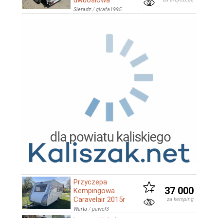
dwuosiowa
Sieradz
/
girafa1995
Przyczepa
37 000
Kempingowa
Caravelair 2015r
za kemping
Warta
/
pawel3