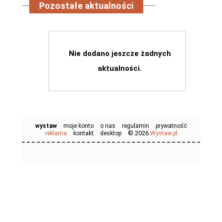
Pozostałe aktualności
Nie dodano jeszcze żadnych
aktualności.
wystaw
moje konto
o nas
regulamin
prywatność
© 2026
reklama
kontakt
desktop
Wystaw.pl