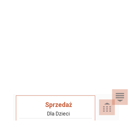
Sprzedaż
Dla Dzieci
Dom i Ogród
Akcesoria ogrodowe
Motoryzacja
Artykuły spożywcze